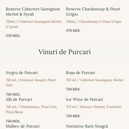
Reserve Cabernet Sauvignon
Reserve Chardonnay & Pinot
Merlot & Syrah
Grigio
750ml / Cabernet Sauvignon Merlot
750ml / Chardonnay & Pinot Grigio
& Syrah
570
MDL
570
MDL
Vinuri de Purcari
Negru de Purcari
Roșu de Purcari
750 ml / Fetească Neagră, Pinot
750 ml / Cabernet Sauvignon, Merlot
Noir
750
MDL
750
MDL
Alb de Purcari
Ice Wine de Purcari
750 ml / Chardonnay, Pinot Gris,
375 ml / Muscat-Ottonel, Traminer
Pinot Blanc
750
MDL
750
MDL
Malbec de Purcari
Nocturne Rară Neagră