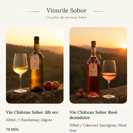
Vinurile Sobor
Un pahar din povestea Sobor
Vin Château Sobor Alb sec
Vin Château Sobor Rosé
demidulce
150ml / Chardonnay, Aligote
150ml / Cabernet Sauvignon, Pinot
70
MDL
Noir