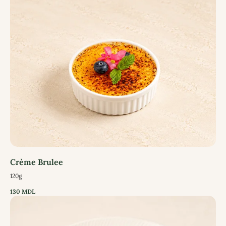
Crème Brulee
120g
130
MDL