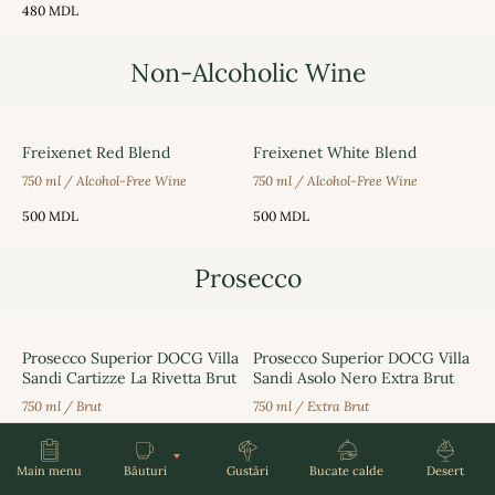
480
MDL
Non-Alcoholic Wine
Freixenet Red Blend
Freixenet White Blend
750 ml / Alcohol-Free Wine
750 ml / Alcohol-Free Wine
500
MDL
500
MDL
Prosecco
Prosecco Superior DOCG Villa
Prosecco Superior DOCG Villa
Sandi Cartizze La Rivetta Brut
Sandi Asolo Nero Extra Brut
750 ml / Brut
750 ml / Extra Brut
1 300
MDL
850
MDL
Prosecco Superior DOCG Villa
Prosecco Superior DOCG Villa
Main menu
Băuturi
Gustări
Bucate calde
Desert
Sandi Asolo Brut
Sandi Valdobbiadene Extra