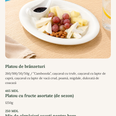
Platou de brânzeturi
260/100/30/50g / ”Cambozola”, cașcaval cu trufe, cașcaval cu lapte de
capră, cașcaval cu lapte de vacă crud, poamă, migdale, dulceată de
coacază
465
MDL
Platou cu fructe asortate (de sezon)
1250g
250
MDL
Mix de cârnăciori uscați pentru bere