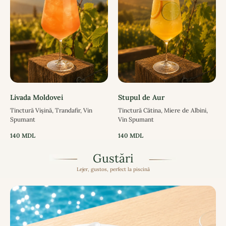
Livada Moldovei
Stupul de Aur
Tinctură Vișină, Trandafir, Vin
Tinctură Cătina, Miere de Albini,
Spumant
Vin Spumant
140
MDL
140
MDL
Gustări
Lejer, gustos, perfect la piscină