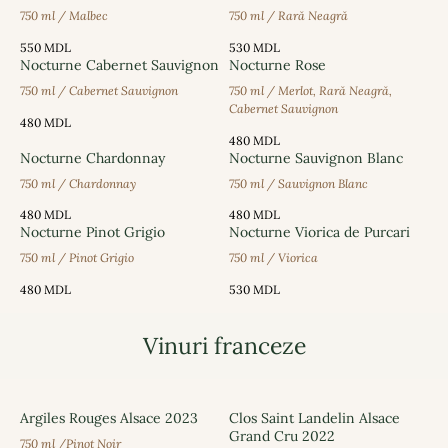
750 ml / Malbec
750 ml / Rară Neagră
550
MDL
530
MDL
Nocturne Cabernet Sauvignon
Nocturne Rose
750 ml / Cabernet Sauvignon
750 ml / Merlot, Rară Neagră,
Cabernet Sauvignon
480
MDL
480
MDL
Nocturne Chardonnay
Nocturne Sauvignon Blanc
750 ml / Chardonnay
750 ml / Sauvignon Blanc
480
MDL
480
MDL
Nocturne Pinot Grigio
Nocturne Viorica de Purcari
750 ml / Pinot Grigio
750 ml / Viorica
480
MDL
530
MDL
Vinuri franceze
Argiles Rouges Alsace 2023
Clos Saint Landelin Alsace
Grand Cru 2022
750 ml /Pinot Noir