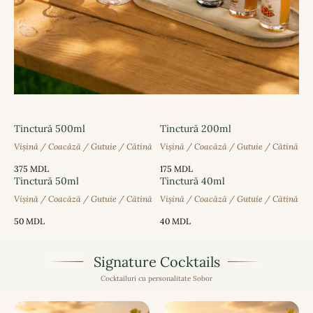
Tinctură 500ml
Tinctură 200ml
Vișină / Coacăză / Gutuie / Cătină
Vișină / Coacăză / Gutuie / Cătină
375
MDL
175
MDL
Tinctură 50ml
Tinctură 40ml
Vișină / Coacăză / Gutuie / Cătină
Vișină / Coacăză / Gutuie / Cătină
50
MDL
40
MDL
Signature Cocktails
Cocktailuri cu personalitate Sobor