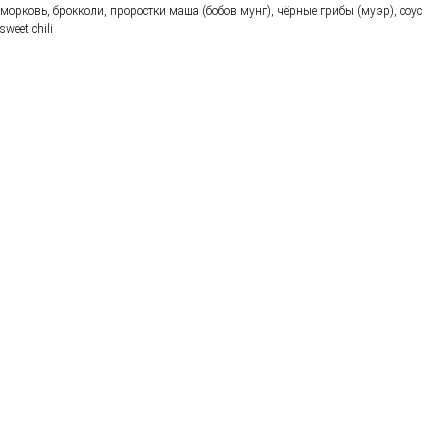
морковь, брокколи, проростки маша (бобов мунг), чёрные грибы (муэр), соус
sweet chili